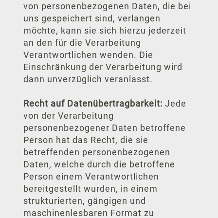
von personenbezogenen Daten, die bei
Komfor
uns gespeichert sind, verlangen
möchte, kann sie sich hierzu jederzeit
Su
an den für die Verarbeitung
Verantwortlichen wenden. Die
Famili
Einschränkung der Verarbeitung wird
dann unverzüglich veranlasst.
Arran
Recht auf Datenübertragbarkeit:
Jede
Alle A
von der Verarbeitung
Familie
personenbezogener Daten betroffene
Person hat das Recht, die sie
Dresden 
betreffenden personenbezogenen
Daten, welche durch die betroffene
Romantische T
Person einem Verantwortlichen
Famili
bereitgestellt wurden, in einem
strukturierten, gängigen und
Kurz
maschinenlesbaren Format zu