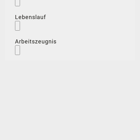
Lebenslauf
Arbeitszeugnis
Ich erkläre mich einverstanden, dass Hotel Elbflorenz
die von
mir übersendeten Kontaktdaten und Informationen für die
Kontaktaufnahme und Beantwortung meiner Nachricht
verwendet. Die gültige
Datenschutzerklärung
habe ich zur
Kenntnis genommen und akzeptiert. (Pflichtfeld)