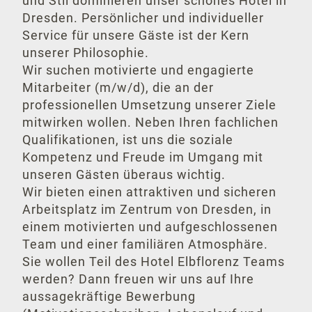
und Stil dominieren unser schönes Hotel in
Gastronomie
Dresden. Persönlicher und individueller
Service für unsere Gäste ist der Kern
Quattro Cani
unserer Philosophie.
Wir suchen motivierte und engagierte
Frühstück
Mitarbeiter (m/w/d), die an der
professionellen Umsetzung unserer Ziele
Bistro & Bar
mitwirken wollen. Neben Ihren fachlichen
Qualifikationen, ist uns die soziale
Tagung
Kompetenz und Freude im Umgang mit
unseren Gästen überaus wichtig.
Feiern im Hotel
Wir bieten einen attraktiven und sicheren
Tagungspauschalen
Arbeitsplatz im Zentrum von Dresden, in
einem motivierten und aufgeschlossenen
Tagungsräume
Team und einer familiären Atmosphäre.
Sie wollen Teil des Hotel Elbflorenz Teams
Geschäftsreise
werden? Dann freuen wir uns auf Ihre
aussagekräftige Bewerbung