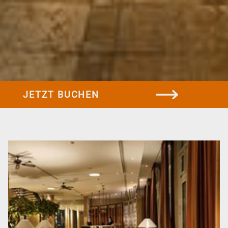
Hotel
Über uns
JETZT BUCHEN
Sport & Sauna
Kontakt
FAQ
Zimmer & Suiten
Standardzimmer
Businesszimmer