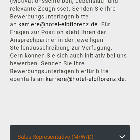
(Motivationsschreiben, Lebenslauf und
Weitere Standorte
relevante Zeugnisse). Senden Sie Ihre
Bewerbungsunterlagen bitte
Hotel Schillerhof Weimar
an
karriere@hotel-elbflorenz.de
. Für
Clipper Boardinghouses
Fragen zur Position steht Ihren der
Ansprechpartner in der jeweiligen
Stellenausschreibung zur Verfügung.
Gern können Sie sich auch initiativ bei uns
bewerben. Senden Sie Ihre
Bewerbungsunterlagen hierfür bitte
ebenfalls an
karriere@hotel-elbflorenz.de
.
Sales Representative (M/W/D)