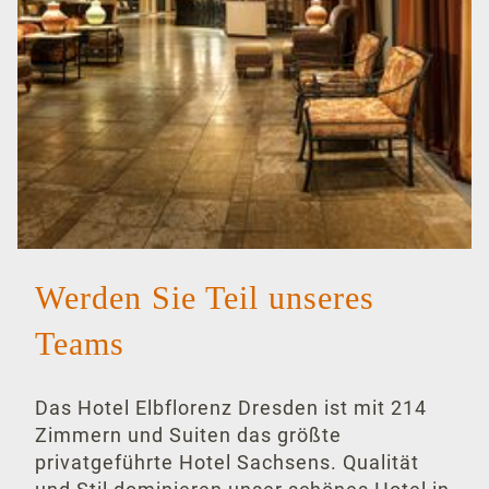
Komfortzimmer
Suiten
Familienzimmer
Arrangements
Alle Angebote
Familienangebot
Werden Sie Teil unseres
Dresden entdecken
Teams
Romantische Tage in Dresden
Familienurlaub
Das Hotel Elbflorenz Dresden ist mit 214
Zimmern und Suiten das größte
Kurzurlaub
privatgeführte Hotel Sachsens. Qualität